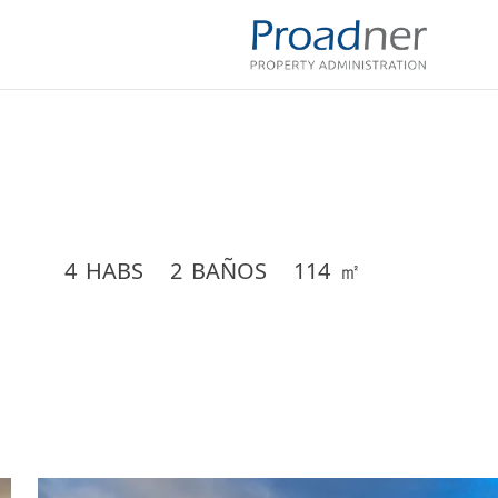
4
HABS
2
BAÑOS
114
㎡