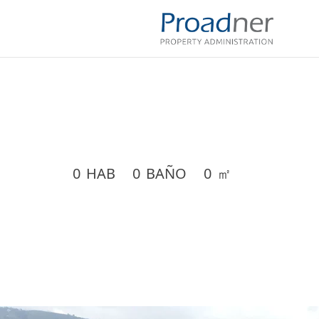
0
HAB
0
BAÑO
0
㎡